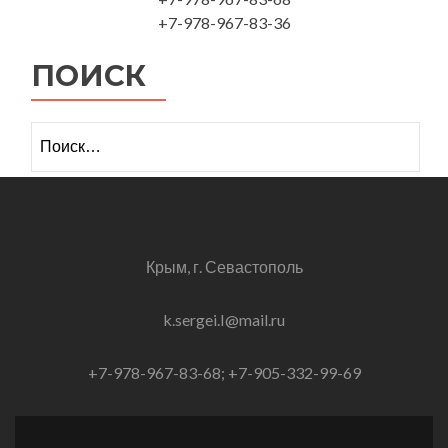
+7-978-967-83-36
ПОИСК
Найти:
Крым, г. Севастополь
k.sergei.I@mail.ru
+7-978-967-83-68; +7-905-332-99-69