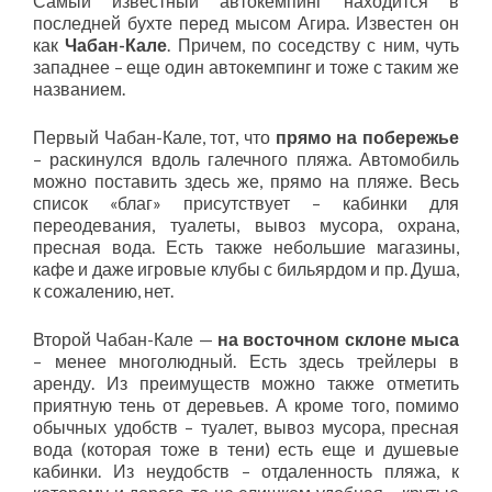
Самый известный автокемпинг находится в
последней бухте перед мысом Агира. Известен он
как
Чабан-Кале
. Причем, по соседству с ним, чуть
западнее – еще один автокемпинг и тоже с таким же
названием.
Первый Чабан-Кале, тот, что
прямо на побережье
– раскинулся вдоль галечного пляжа. Автомобиль
можно поставить здесь же, прямо на пляже. Весь
список «благ» присутствует – кабинки для
переодевания, туалеты, вывоз мусора, охрана,
пресная вода. Есть также небольшие магазины,
кафе и даже игровые клубы с бильярдом и пр. Душа,
к сожалению, нет.
Второй Чабан-Кале —
на восточном склоне мыса
– менее многолюдный. Есть здесь трейлеры в
аренду. Из преимуществ можно также отметить
приятную тень от деревьев. А кроме того, помимо
обычных удобств – туалет, вывоз мусора, пресная
вода (которая тоже в тени) есть еще и душевые
кабинки. Из неудобств – отдаленность пляжа, к