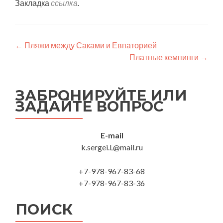
Закладка
ссылка
.
Навигация по записям
←
Пляжи между Саками и Евпаторией
Платные кемпинги
→
ЗАБРОНИРУЙТЕ ИЛИ
ЗАДАЙТЕ ВОПРОС
E-mail
k.sergei.L@mail.ru
+7-978-967-83-68
+7-978-967-83-36
ПОИСК